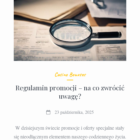
Casino Bonuses
Regulamin promocji – na co zwrócić
uwagę?
23 października, 2025
W dzisiejszym świecie promocje i oferty specjalne stały
się nieodłącznym elementem naszego codziennego życia.