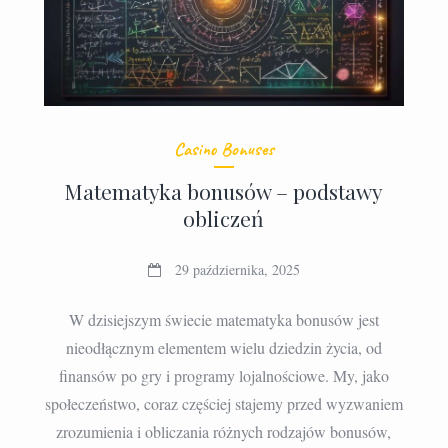
Casino Bonuses
Matematyka bonusów – podstawy
obliczeń
29 października, 2025
W dzisiejszym świecie matematyka bonusów jest
nieodłącznym elementem wielu dziedzin życia, od
finansów po gry i programy lojalnościowe. My, jako
społeczeństwo, coraz częściej stajemy przed wyzwaniem
zrozumienia i obliczania różnych rodzajów bonusów,