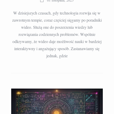
01 listopada, 2025
W dzisiejszych czasach, gdy technologia rozwija się w
zawrotnym tempie, coraz częściej sięgamy po poradniki
wideo. Służą one do poszerzenia wiedzy lub
rozwiązania codziennych problemów. Wspólnie
odkrywamy, że wideo daje możliwość nauki w bardziej
interaktywny i angażujący sposób. Zastanawiamy się
jednak, gdzie