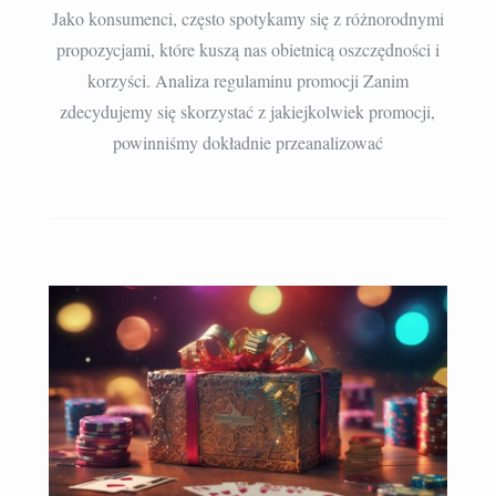
Jako konsumenci, często spotykamy się z różnorodnymi
propozycjami, które kuszą nas obietnicą oszczędności i
korzyści. Analiza regulaminu promocji Zanim
zdecydujemy się skorzystać z jakiejkolwiek promocji,
powinniśmy dokładnie przeanalizować