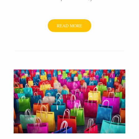
TRENDY
READ MORE
2025:
NOWE
FORMATY
BONUSÓW
NA
RYNKU