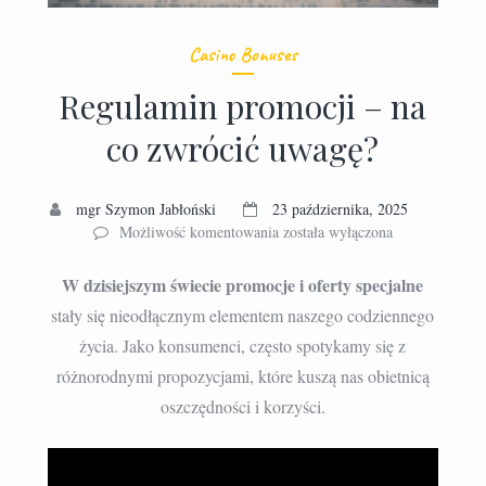
Casino Bonuses
Regulamin promocji – na
co zwrócić uwagę?
mgr Szymon Jabłoński
23 października, 2025
Regulamin
Możliwość komentowania
została wyłączona
promocji
–
W dzisiejszym świecie promocje i oferty specjalne
na
stały się nieodłącznym elementem naszego codziennego
co
życia. Jako konsumenci, często spotykamy się z
zwrócić
uwagę?
różnorodnymi propozycjami, które kuszą nas obietnicą
oszczędności i korzyści.