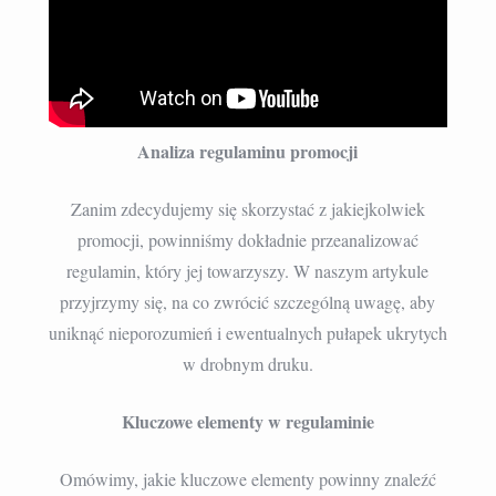
Analiza regulaminu promocji
Zanim zdecydujemy się skorzystać z jakiejkolwiek
promocji, powinniśmy dokładnie przeanalizować
regulamin, który jej towarzyszy. W naszym artykule
przyjrzymy się, na co zwrócić szczególną uwagę, aby
uniknąć nieporozumień i ewentualnych pułapek ukrytych
w drobnym druku.
Kluczowe elementy w regulaminie
Omówimy, jakie kluczowe elementy powinny znaleźć