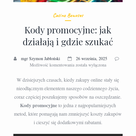
Casino Bonuses
Kody promocyjne: jak
działają i gdzie szukać
mgr Szymon Jabłoński
26 września, 2025
Kody
Możliwość komentowania
została wyłączona
promocyjne:
jak
W dzisiejszych czasach, kiedy zakupy online stały się
działają
nieodłącznym elementem naszego codziennego życia,
i
coraz częściej poszukujemy sposobów na oszczędzanie.
gdzie
szukać
Kody promocyjne
to jedna z najpopularniejszych
metod, które pomagają nam zmniejszyć koszty zakupów
i cieszyć się dodatkowymi rabatami.