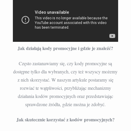
Jak działają kody promocyjne i gdzie je znaleźć?
Często zastanawiamy się, czy kody promocyjne są
dostępne tylko dla wybranych, czy też wszyscy możemy
z nich skorzystać. W naszym artykule postaramy się
rozwiać te wątpliwości, przybliżając mechanizmy
działania kodów promocyjnych oraz przedstawiając
sprawdzone źródła, gdzie można je zdobyć.
Jak skutecznie korzystać z kodów promocyjnych?