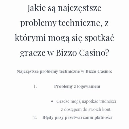
Jakie są najczęstsze
problemy techniczne, z
którymi mogą się spotkać
gracze w Bizzo Casino?
Najczęstsze problemy techniczne w Bizzo Casino:
Problemy z logowaniem
Gracze mogą napotkać trudności
z dostępem do swoich kont.
Błędy przy przetwarzaniu płatności