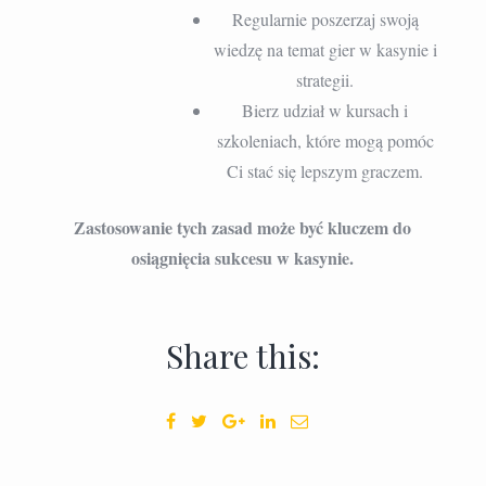
Regularnie poszerzaj swoją
wiedzę na temat gier w kasynie i
strategii.
Bierz udział w kursach i
szkoleniach, które mogą pomóc
Ci stać się lepszym graczem.
Zastosowanie tych zasad może być kluczem do
osiągnięcia sukcesu w kasynie.
Share this: