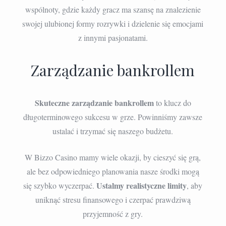
wspólnoty, gdzie każdy gracz ma szansę na znalezienie
swojej ulubionej formy rozrywki i dzielenie się emocjami
z innymi pasjonatami.
Zarządzanie bankrollem
Skuteczne zarządzanie bankrollem
to klucz do
długoterminowego sukcesu w grze. Powinniśmy zawsze
ustalać i trzymać się naszego budżetu.
W Bizzo Casino mamy wiele okazji, by cieszyć się grą,
ale bez odpowiedniego planowania nasze środki mogą
Ustalmy realistyczne limity
się szybko wyczerpać.
, aby
uniknąć stresu finansowego i czerpać prawdziwą
przyjemność z gry.