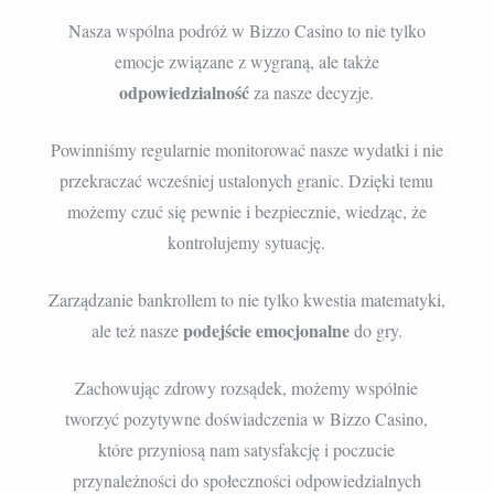
Nasza wspólna podróż w Bizzo Casino to nie tylko
emocje związane z wygraną, ale także
odpowiedzialność
za nasze decyzje.
Powinniśmy regularnie monitorować nasze wydatki i nie
przekraczać wcześniej ustalonych granic. Dzięki temu
możemy czuć się pewnie i bezpiecznie, wiedząc, że
kontrolujemy sytuację.
Zarządzanie bankrollem to nie tylko kwestia matematyki,
podejście emocjonalne
ale też nasze
do gry.
Zachowując zdrowy rozsądek, możemy wspólnie
tworzyć pozytywne doświadczenia w Bizzo Casino,
które przyniosą nam satysfakcję i poczucie
przynależności do społeczności odpowiedzialnych