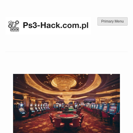
Skip
to
content
Primary Menu