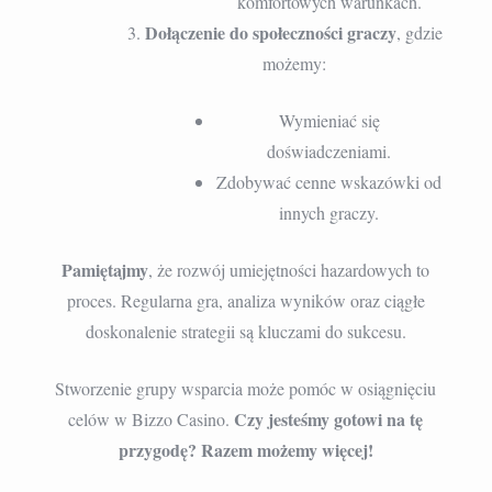
komfortowych warunkach.
Dołączenie do społeczności graczy
, gdzie
możemy:
Wymieniać się
doświadczeniami.
Zdobywać cenne wskazówki od
innych graczy.
Pamiętajmy
, że rozwój umiejętności hazardowych to
proces. Regularna gra, analiza wyników oraz ciągłe
doskonalenie strategii są kluczami do sukcesu.
Stworzenie grupy wsparcia może pomóc w osiągnięciu
Czy jesteśmy gotowi na tę
celów w Bizzo Casino.
przygodę? Razem możemy więcej!