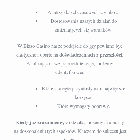
Analizy dotychczasowych wyników.
Dostosowania naszych działań do
zmieniających się warunków.
W Bizzo Casino nasze podejście do gry powinno być
doświadczeniach z przeszłości
elastyczne i oparte na
.
Analizując nasze poprzednie sesje, możemy
zidentyfikować:
Które strategie przyniosły nam największe
korzyści.
Które wymagały poprawy.
Kiedy już zrozumiemy, co działa
, możemy skupić się
na doskonaleniu tych aspektów. Kluczem do sukcesu jest
także: