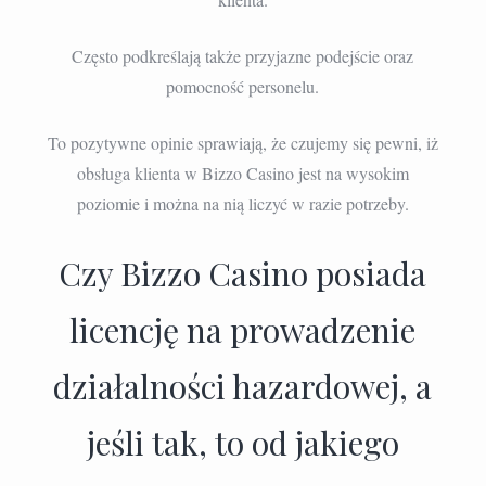
Często podkreślają także przyjazne podejście oraz
pomocność personelu.
To pozytywne opinie sprawiają, że czujemy się pewni, iż
obsługa klienta w Bizzo Casino jest na wysokim
poziomie i można na nią liczyć w razie potrzeby.
Czy Bizzo Casino posiada
licencję na prowadzenie
działalności hazardowej, a
jeśli tak, to od jakiego