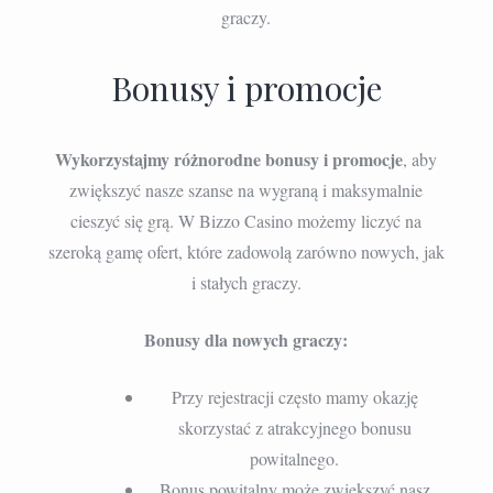
graczy.
Bonusy i promocje
Wykorzystajmy różnorodne bonusy i promocje
, aby
zwiększyć nasze szanse na wygraną i maksymalnie
cieszyć się grą. W Bizzo Casino możemy liczyć na
szeroką gamę ofert, które zadowolą zarówno nowych, jak
i stałych graczy.
Bonusy dla nowych graczy:
Przy rejestracji często mamy okazję
skorzystać z atrakcyjnego bonusu
powitalnego.
Bonus powitalny może zwiększyć nasz