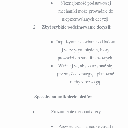
Nieznajomość podstawowej
mechaniki może prowadzić do
nieprzemyślanych decyzji.
Zbyt szybkie podejmowanie decyzji:
Impulsywne stawianie zakładów
jest częstym błędem, który
prowadzi do strat finansowych.
Ważne jest, aby zatrzymać się,
przemyśleć strategię i planować
ruchy z rozwagą.
Sposoby na uniknięcie błędów:
Zrozumienie mechaniki gry:
Poświęć czas na naukę zasad i