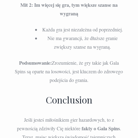
Mit 2: Im więcej się gra, tym większe szanse na
wygraną
Każda gra jest niezależna od poprzedniej.
Nie ma gwarancji, że dłuższe granie
zwiększy szanse na wygraną.
Podsumowanie:
Zrozumienie, że gry takie jak Gala
Spins są oparte na losowości, jest kluczem do zdrowego
podejścia do grania.
Conclusion
Jeśli jesteś miłośnikiem gier hazardowych, to z
fakty o Gala Spins
pewnością zdziwiły Cię niektóre
.
Teraz, mając większą świadomość tajemniczych