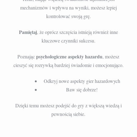
mechanizmów i wpływu na wyniki, możesz lepiej
kontrolować swoją grę.
Pamiętaj
, że oprócz szczęścia istnieją również inne
kluczowe czynniki sukcesu.
psychologiczne aspekty hazardu
Poznając
, możesz
cieszyć się rozrywką bardziej świadomie i emocjonująco.
Odkryj nowe aspekty gier hazardowych
Baw się dobrze!
Dzięki temu możesz podejść do gry z większą wiedzą i
pewnością siebie.