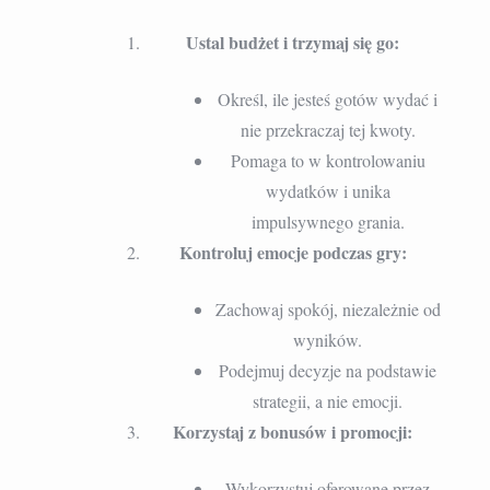
Ustal budżet i trzymaj się go:
Określ, ile jesteś gotów wydać i
nie przekraczaj tej kwoty.
Pomaga to w kontrolowaniu
wydatków i unika
impulsywnego grania.
Kontroluj emocje podczas gry:
Zachowaj spokój, niezależnie od
wyników.
Podejmuj decyzje na podstawie
strategii, a nie emocji.
Korzystaj z bonusów i promocji:
Wykorzystuj oferowane przez