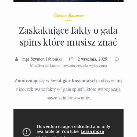
Casino Bonuses
Zaskakujące fakty o gala
spins które musisz znać
mgr Szymon Jabłoński
2 września, 2025
Zaskakujące
Możliwość komentowania
została wyłączona
fakty
o
Zanurzając się w świat gier kasynowych
, odkrywamy
gala
nieoczekiwane fakty o "gala spins", które wzbogacają
spins
nasze zainteresowanie.
które
musisz
znać