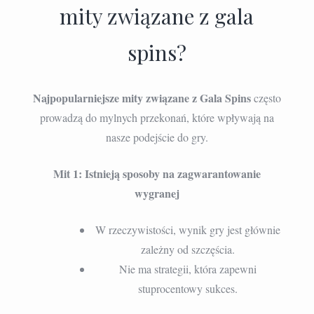
mity związane z gala
spins?
Najpopularniejsze mity związane z Gala Spins
często
prowadzą do mylnych przekonań, które wpływają na
nasze podejście do gry.
Mit 1: Istnieją sposoby na zagwarantowanie
wygranej
W rzeczywistości, wynik gry jest głównie
zależny od szczęścia.
Nie ma strategii, która zapewni
stuprocentowy sukces.