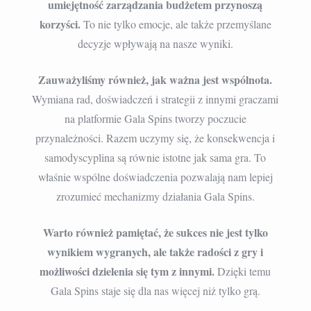
umiejętność zarządzania budżetem przynoszą
korzyści.
To nie tylko emocje, ale także przemyślane
decyzje wpływają na nasze wyniki.
Zauważyliśmy również, jak ważna jest wspólnota.
Wymiana rad, doświadczeń i strategii z innymi graczami
na platformie Gala Spins tworzy poczucie
przynależności. Razem uczymy się, że konsekwencja i
samodyscyplina są równie istotne jak sama gra. To
właśnie wspólne doświadczenia pozwalają nam lepiej
zrozumieć mechanizmy działania Gala Spins.
Warto również pamiętać, że sukces nie jest tylko
wynikiem wygranych, ale także radości z gry i
możliwości dzielenia się tym z innymi.
Dzięki temu
Gala Spins staje się dla nas więcej niż tylko grą.