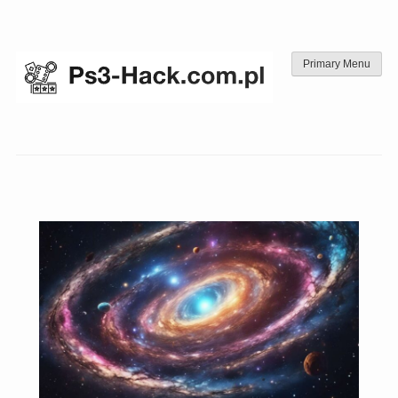
Skip
to
content
Primary Menu