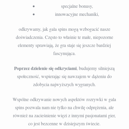
specjalne bonusy,
innowacyjne mechaniki,
odkrywamy, jak gala spins mogą wzbogacić nasze
doświadczenia. Często to właśnie te małe, niepozorne
elementy sprawiają, że gra staje się jeszcze bardziej
fascynująca.
Poprzez dzielenie się odkryciami
, budujemy silniejszą
społeczność, wspierając się nawzajem w dążeniu do
zdobycia najwyższych wygranych.
Wspólne odkrywanie nowych aspektów rozrywki w gala
spins pozwala nam nie tylko na chwilę odprężenia, ale
również na zacieśnienie więzi z innymi pasjonatami gier,
co jest bezcenne w dzisiejszym świecie.