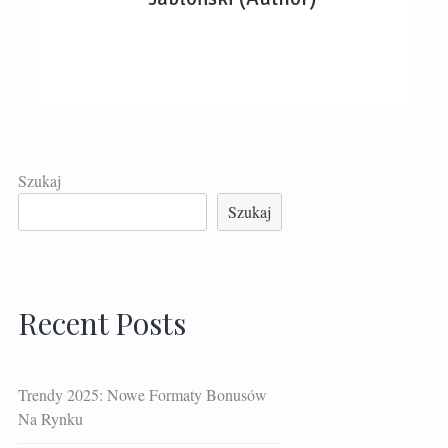
Szukaj
Szukaj
Recent Posts
Trendy 2025: Nowe Formaty Bonusów
Na Rynku