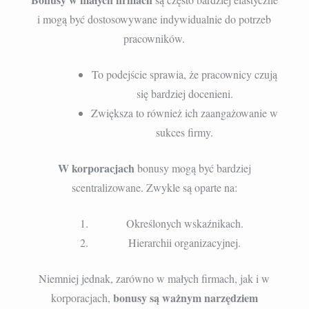
i mogą być dostosowywane indywidualnie do potrzeb
pracowników.
To podejście sprawia, że pracownicy czują
się bardziej docenieni.
Zwiększa to również ich zaangażowanie w
sukces firmy.
W korporacjach
bonusy mogą być bardziej
scentralizowane. Zwykle są oparte na:
Określonych wskaźnikach.
Hierarchii organizacyjnej.
Niemniej jednak, zarówno w małych firmach, jak i w
bonusy są ważnym narzędziem
korporacjach,