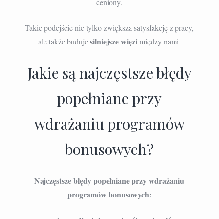
ceniony.
Takie podejście nie tylko zwiększa satysfakcję z pracy,
silniejsze więzi
ale także buduje
między nami.
Jakie są najczęstsze błędy
popełniane przy
wdrażaniu programów
bonusowych?
Najczęstsze błędy popełniane przy wdrażaniu
programów bonusowych: