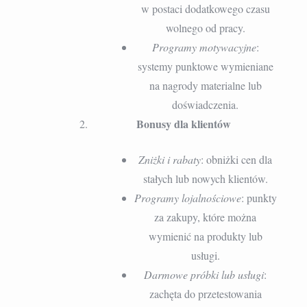
w postaci dodatkowego czasu
wolnego od pracy.
Programy motywacyjne
:
systemy punktowe wymieniane
na nagrody materialne lub
doświadczenia.
Bonusy dla klientów
Zniżki i rabaty
: obniżki cen dla
stałych lub nowych klientów.
Programy lojalnościowe
: punkty
za zakupy, które można
wymienić na produkty lub
usługi.
Darmowe próbki lub usługi
:
zachęta do przetestowania