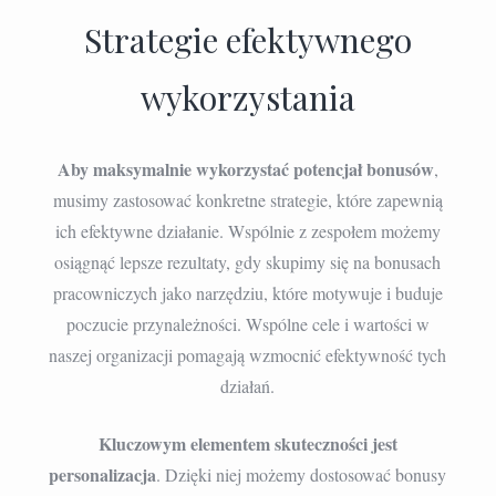
Strategie efektywnego
wykorzystania
Aby maksymalnie wykorzystać potencjał bonusów
,
musimy zastosować konkretne strategie, które zapewnią
ich efektywne działanie. Wspólnie z zespołem możemy
osiągnąć lepsze rezultaty, gdy skupimy się na bonusach
pracowniczych jako narzędziu, które motywuje i buduje
poczucie przynależności. Wspólne cele i wartości w
naszej organizacji pomagają wzmocnić efektywność tych
działań.
Kluczowym elementem skuteczności jest
personalizacja
. Dzięki niej możemy dostosować bonusy