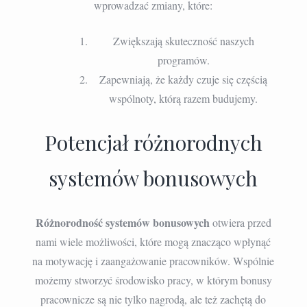
wprowadzać zmiany, które:
Zwiększają skuteczność naszych
programów.
Zapewniają, że każdy czuje się częścią
wspólnoty, którą razem budujemy.
Potencjał różnorodnych
systemów bonusowych
Różnorodność systemów bonusowych
otwiera przed
nami wiele możliwości, które mogą znacząco wpłynąć
na motywację i zaangażowanie pracowników. Wspólnie
możemy stworzyć środowisko pracy, w którym bonusy
pracownicze są nie tylko nagrodą, ale też zachętą do