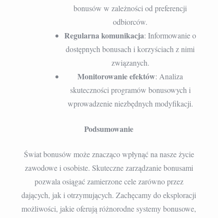
bonusów w zależności od preferencji
odbiorców.
Regularna komunikacja
: Informowanie o
dostępnych bonusach i korzyściach z nimi
związanych.
Monitorowanie efektów
: Analiza
skuteczności programów bonusowych i
wprowadzenie niezbędnych modyfikacji.
Podsumowanie
Świat bonusów może znacząco wpłynąć na nasze życie
zawodowe i osobiste. Skuteczne zarządzanie bonusami
pozwala osiągać zamierzone cele zarówno przez
dających, jak i otrzymujących. Zachęcamy do eksploracji
możliwości, jakie oferują różnorodne systemy bonusowe,