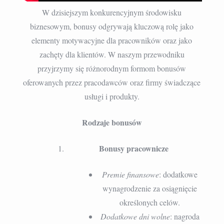
W dzisiejszym konkurencyjnym środowisku
biznesowym, bonusy odgrywają kluczową rolę jako
elementy motywacyjne dla pracowników oraz jako
zachęty dla klientów. W naszym przewodniku
przyjrzymy się różnorodnym formom bonusów
oferowanych przez pracodawców oraz firmy świadczące
usługi i produkty.
Rodzaje bonusów
Bonusy pracownicze
Premie finansowe
: dodatkowe
wynagrodzenie za osiągnięcie
określonych celów.
Dodatkowe dni wolne
: nagroda