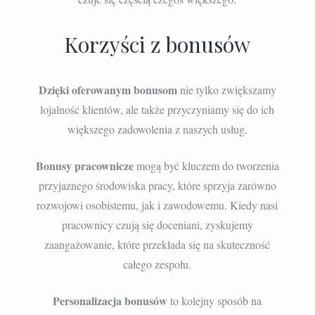
Korzyści z bonusów
Dzięki oferowanym bonusom
nie tylko zwiększamy
lojalność klientów, ale także przyczyniamy się do ich
większego zadowolenia z naszych usług.
Bonusy pracownicze
mogą być kluczem do tworzenia
przyjaznego środowiska pracy, które sprzyja zarówno
rozwojowi osobistemu, jak i zawodowemu. Kiedy nasi
pracownicy czują się doceniani, zyskujemy
zaangażowanie, które przekłada się na skuteczność
całego zespołu.
Personalizacja bonusów
to kolejny sposób na