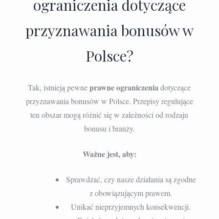
ograniczenia dotyczące
przyznawania bonusów w
Polsce?
prawne ograniczenia
Tak, istnieją pewne
dotyczące
przyznawania bonusów w Polsce. Przepisy regulujące
ten obszar mogą różnić się w zależności od rodzaju
bonusu i branży.
Ważne jest, aby:
Sprawdzać, czy nasze działania są zgodne
z obowiązującym prawem.
Unikać nieprzyjemnych konsekwencji.