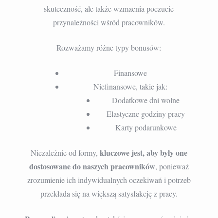
skuteczność, ale także wzmacnia poczucie
przynależności wśród pracowników.
Rozważamy różne typy bonusów:
Finansowe
Niefinansowe, takie jak:
Dodatkowe dni wolne
Elastyczne godziny pracy
Karty podarunkowe
kluczowe jest, aby były one
Niezależnie od formy,
dostosowane do naszych pracowników
, ponieważ
zrozumienie ich indywidualnych oczekiwań i potrzeb
przekłada się na większą satysfakcję z pracy.