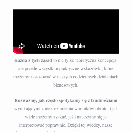
Każda z tych zasad
to nie tylko teoretyczna koncepcja,
ale przede wszystkim praktyczne wskazówki, które
możemy zastosować w naszych codziennych działaniach
biznesowych.
Rozważmy, jak często spotykamy się z trudnościami
wynikającymi z niezrozumienia warunków obrotu, i jak
wiele możemy zyskać, jeśli nauczymy się je
interpretować poprawnie. Dzięki tej wiedzy, nasze