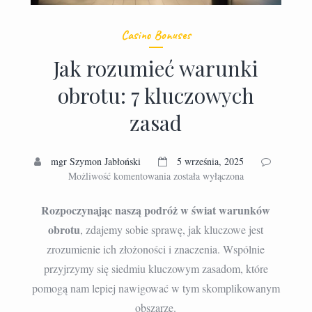
Casino Bonuses
Jak rozumieć warunki
obrotu: 7 kluczowych
zasad
mgr Szymon Jabłoński
5 września, 2025
Jak
Możliwość komentowania
została wyłączona
rozumieć
warunki
Rozpoczynając naszą podróż w świat warunków
obrotu:
obrotu
, zdajemy sobie sprawę, jak kluczowe jest
7
zrozumienie ich złożoności i znaczenia. Wspólnie
kluczowych
zasad
przyjrzymy się siedmiu kluczowym zasadom, które
pomogą nam lepiej nawigować w tym skomplikowanym
obszarze.