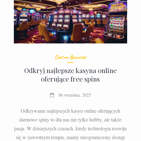
Casino Bonuses
Odkryj najlepsze kasyna online
oferujące free spins
06 września, 2025
Odkrywanie najlepszych kasyn online oferujących
darmowe spiny to dla nas nie tylko hobby, ale także
pasja. W dzisiejszych czasach, kiedy technologia rozwija
się w zawrotnym tempie, mamy nieograniczony dostęp