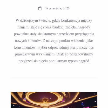
08 września, 2025
W dzisiejszym świecie, gdzie konkurencja między
firmami staje się coraz bardziej zacięta, nagrody
powitalne stały się istotnym narzędziem przyciągania
nowych klientów. Z naszego punktu widzenia, jako
konsumentów, wybór odpowiedniej oferty może być
prawdziwym wyzwaniem. Dlatego postanowiliśmy
przyjrzeć się pięciu popularnym typom nagród