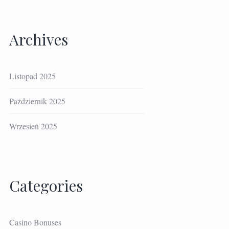
Archives
Listopad 2025
Październik 2025
Wrzesień 2025
Categories
Casino Bonuses