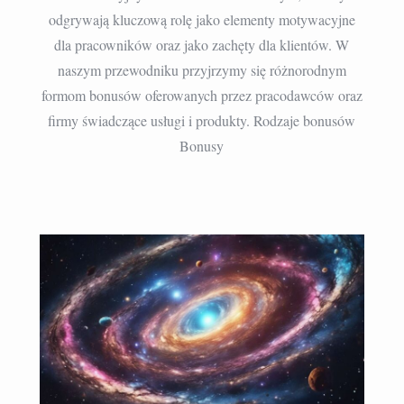
odgrywają kluczową rolę jako elementy motywacyjne
dla pracowników oraz jako zachęty dla klientów. W
naszym przewodniku przyjrzymy się różnorodnym
formom bonusów oferowanych przez pracodawców oraz
firmy świadczące usługi i produkty. Rodzaje bonusów
Bonusy